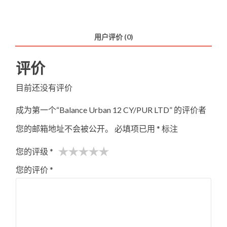
Balance
Urban
12
用户评价 (0)
CY/PUR
LTD
评价
数
量
目前还没有评价
成为第一个“Balance Urban 12 CY/PUR LTD” 的评价者
您的邮箱地址不会被公开。
必填项已用
*
标注
您的评级
*
您的评价
*