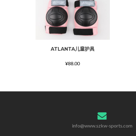
ATLANTA儿童护具
¥
88.00
info@www.szkw-sports.com