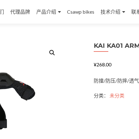
们
代理品牌
产品介绍
Csawp bikes
技术介绍
联
KAI KA01 AR
¥
268.00
防撞/防压/防摔/透气
KAI
分类：
未分类
KA01
ARMOR
数
量