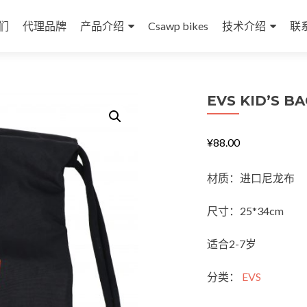
们
代理品牌
产品介绍
Csawp bikes
技术介绍
联
EVS KID’S B
¥
88.00
材质：进口尼龙布
尺寸：25*34cm
适合2-7岁
EVS
分类：
EVS
KID'S