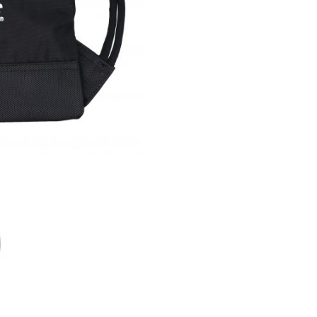
BACKPACK
数
量